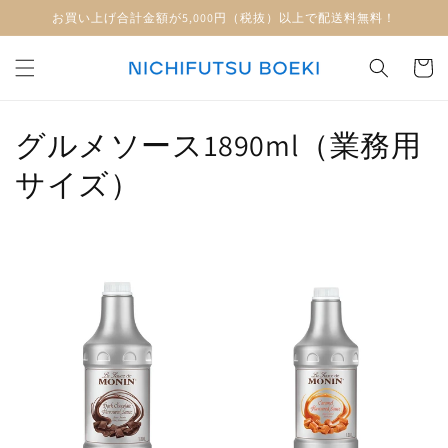
コンテ
お買い上げ合計金額が5,000円（税抜）以上で配送料無料！
ンツに
進む
カ
ー
ト
コ
グルメソース1890ml（業務用
レ
サイズ）
ク
シ
ョ
ン
: